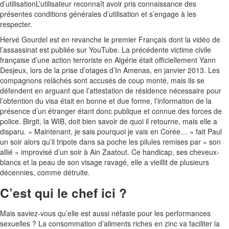
d’utilisationL’utilisateur reconnaît avoir pris connaissance des
présentes conditions générales d’utilisation et s’engage à les
respecter.
Hervé Gourdel est en revanche le premier Français dont la vidéo de
l’assassinat est publiée sur YouTube. La précédente victime civile
française d’une action terroriste en Algérie était officiellement Yann
Desjeux, lors de la prise d’otages d’In Amenas, en janvier 2013. Les
compagnons relâchés sont accusés de coup monté, mais ils se
défendent en arguant que l’attestation de résidence nécessaire pour
l’obtention du visa était en bonne et due forme, l’information de la
présence d’un étranger étant donc publique et connue des forces de
police. Birgit, la WIB, doit bien savoir de quoi il retourne, mais elle a
disparu. « Maintenant, je sais pourquoi je vais en Corée… » fait Paul
un soir alors qu’il tripote dans sa poche les pilules remises par « son
allié » improvisé d’un soir à Ain Zaatout. Ce handicap, ses cheveux-
blancs et la peau de son visage ravagé, elle a vieillit de plusieurs
décennies, comme détruite.
C’est qui le chef ici ?
Mais saviez-vous qu’elle est aussi néfaste pour les performances
sexuelles ? La consommation d’aliments riches en zinc va faciliter la