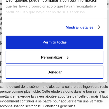
web, quienes pueden combinarla con otra información
ne savent rien faire d’autre et croient dur comme fer que l’autorité tient
que les haya proporcionado o que hayan recopilado a
uniquement dans la vocalise la plus puissante possible. J’ai appris tout
partir del uso que haya hecho de sus servicios.
ça au fil de mon parcours professionnel, mais dès « mes classes »
d’appelé sous les drapeaux, j’avais sous le nez une vaste application
de ce que la hiérarchologie est capable d’apporter au management.
Mostrar detalles
Mais au démarrage des difficultés, forcément il y a les dérapages
propres à un « chef » qui n’a pas su faire face.
Passez le BAFD et ouvrez la porte de
Permitir todas
nouvelles opportunités
Personalizar
professionnelles !
Pourtant, on n’en est pas encore à parler de l’industrie de la
Denegar
communication comme d’un secteur. Le leadership de la France dans
les métiers de la communication n’est pas encore assez mis en avant
sur le devant de la scène mondiale, car la culture des ingénieurs reste
perçue comme plus noble. Cette étude va donc dans le bon sens en
mettant en exergue la valeur ajoutée apportée par celle-ci, mais il faut
évidemment continuer à se battre pour acquérir enfin une véritable
reconnaissance sectorielle. Conditions générales