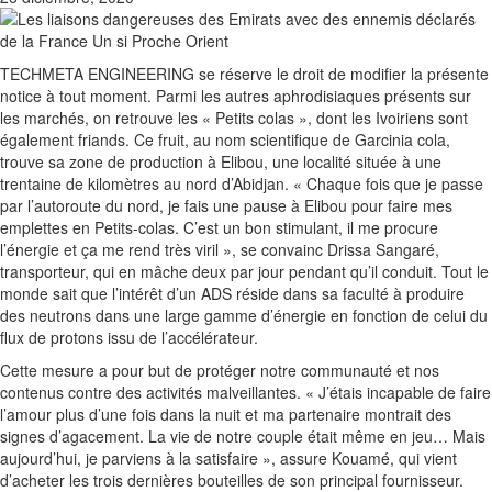
TECHMETA ENGINEERING se réserve le droit de modifier la présente
notice à tout moment. Parmi les autres aphrodisiaques présents sur
les marchés, on retrouve les « Petits colas », dont les Ivoiriens sont
également friands. Ce fruit, au nom scientifique de Garcinia cola,
trouve sa zone de production à Elibou, une localité située à une
trentaine de kilomètres au nord d’Abidjan. « Chaque fois que je passe
par l’autoroute du nord, je fais une pause à Elibou pour faire mes
emplettes en Petits-colas. C’est un bon stimulant, il me procure
l’énergie et ça me rend très viril », se convainc Drissa Sangaré,
transporteur, qui en mâche deux par jour pendant qu’il conduit. Tout le
monde sait que l’intérêt d’un ADS réside dans sa faculté à produire
des neutrons dans une large gamme d’énergie en fonction de celui du
flux de protons issu de l’accélérateur.
Cette mesure a pour but de protéger notre communauté et nos
contenus contre des activités malveillantes. « J’étais incapable de faire
l’amour plus d’une fois dans la nuit et ma partenaire montrait des
signes d’agacement. La vie de notre couple était même en jeu… Mais
aujourd’hui, je parviens à la satisfaire », assure Kouamé, qui vient
d’acheter les trois dernières bouteilles de son principal fournisseur.