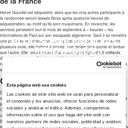
de la France
Hervé Gourdel est séquestré, alors que les cinq autres participants à
la randonnée seront laissés libres après quatorze heures de
séquestration, au motif qu’ils sont musulmans. En revanche, les
services persistent tout le mois de septembre à « boucler » les
informations de Paul sur son escapade algérienne. Sauf à lui remettre
BLOG SOBRE ENERGÍAS
une prothèse reconstructive, une opération lourde, mais pas avant
plusieurs mois, elle boitera à jamais, une jambe plus courte et tordue
RENOVABLES
que l’autre. Elle orbite autour d’une étoile plus âgée d’1,5 milliards
d’années que notre Soleil mais à l’éclat identique. Un projet simple à
réaliser comme je l’ai souvent expliqué en créant il y a de nombreuses
années le laboratoire d’idées « Les Clippers de Normandie ».
CÔTÉ MER
Esta página web usa cookies
De toute façon, ça ne m’intéresse pas de durer – j’en deviendrai trop
Las cookies de este sitio web se usan para personalizar
vite un vieux kon, vieux j’y suis déjà, kon… probablement aussi – et ça
el contenido y los anuncios, ofrecer funciones de redes
pourrait nuire « à la mission », à l’entreprise à diriger et redresser.
sociales y analizar el tráfico. Además, compartimos
Ceci dit, je ne me prends pas pour un général étoilé, tout juste un
información sobre el uso que haga del sitio web con
capitaine (trois barrettes) qui a seulement parfois, le rôle d’un colon (5
barrettes). Seuls ceux-là gagnent dans la bataille, dans les difficultés,
nuestros partners de redes sociales, publicidad y análisis
sous la grenaille et dans le bourbier des emmerdements quotidiens. Ils