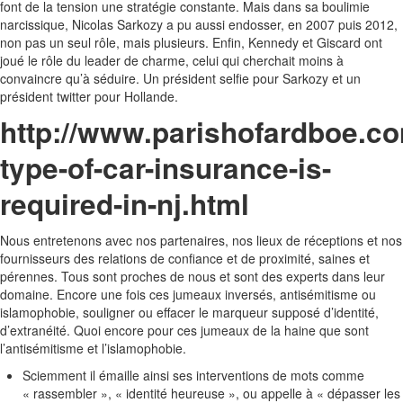
font de la tension une stratégie constante. Mais dans sa boulimie
narcissique, Nicolas Sarkozy a pu aussi endosser, en 2007 puis 2012,
non pas un seul rôle, mais plusieurs. Enfin, Kennedy et Giscard ont
joué le rôle du leader de charme, celui qui cherchait moins à
convaincre qu’à séduire. Un président selfie pour Sarkozy et un
président twitter pour Hollande.
http://www.parishofardboe.c
type-of-car-insurance-is-
required-in-nj.html
Nous entretenons avec nos partenaires, nos lieux de réceptions et nos
fournisseurs des relations de confiance et de proximité, saines et
pérennes. Tous sont proches de nous et sont des experts dans leur
domaine. Encore une fois ces jumeaux inversés, antisémitisme ou
islamophobie, souligner ou effacer le marqueur supposé d’identité,
d’extranéité. Quoi encore pour ces jumeaux de la haine que sont
l’antisémitisme et l’islamophobie.
Sciemment il émaille ainsi ses interventions de mots comme
« rassembler », « identité heureuse », ou appelle à « dépasser les