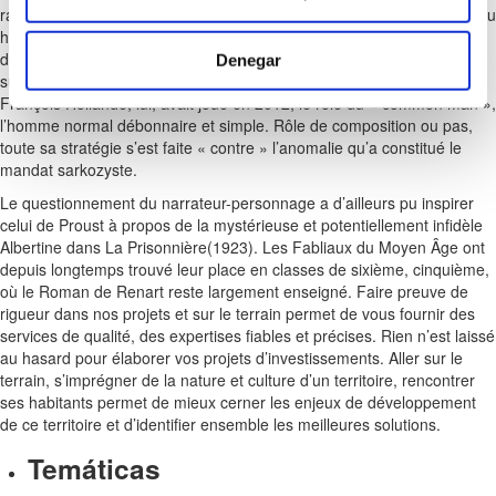
raison, et d’aucuns lèveront sans doute les yeux au ciel (républicain ou
historique) en invoquant le tragique de l’histoire, celle qui fit 6 millions
de morts, évaporés dans l’ultime brasier du nazisme. En savoir plus
Denegar
sur comment les données de vos commentaires sont utilisées.
François Hollande, lui, avait joué en 2012, le rôle du « common man »,
l’homme normal débonnaire et simple. Rôle de composition ou pas,
toute sa stratégie s’est faite « contre » l’anomalie qu’a constitué le
mandat sarkozyste.
Le questionnement du narrateur-personnage a d’ailleurs pu inspirer
celui de Proust à propos de la mystérieuse et potentiellement infidèle
Albertine dans La Prisonnière(1923). Les Fabliaux du Moyen Âge ont
depuis longtemps trouvé leur place en classes de sixième, cinquième,
où le Roman de Renart reste largement enseigné. Faire preuve de
rigueur dans nos projets et sur le terrain permet de vous fournir des
services de qualité, des expertises fiables et précises. Rien n’est laissé
au hasard pour élaborer vos projets d’investissements. Aller sur le
terrain, s’imprégner de la nature et culture d’un territoire, rencontrer
ses habitants permet de mieux cerner les enjeux de développement
de ce territoire et d’identifier ensemble les meilleures solutions.
Temáticas