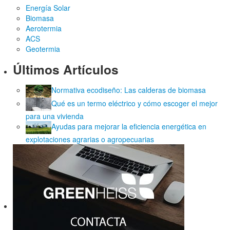
Energía Solar
Biomasa
Aerotermia
ACS
Geotermia
Últimos Artículos
Normativa ecodiseño: Las calderas de biomasa
Qué es un termo eléctrico y cómo escoger el mejor
para una vivienda
Ayudas para mejorar la eficiencia energética en
explotaciones agrarias o agropecuarias