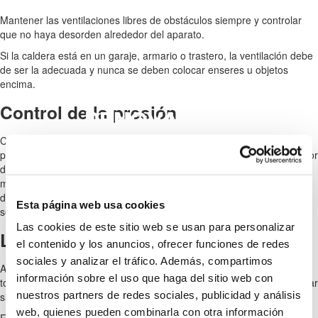
Mantener las ventilaciones libres de obstáculos siempre y controlar
que no haya desorden alrededor del aparato.
Si la caldera está en un garaje, armario o trastero, la ventilación debe
de ser la adecuada y nunca se deben colocar enseres u objetos
encima.
BLOG SOBRE ENERGÍAS
Control de la presión
RENOVABLES
Con el paso del tiempo las calderas pueden perder presión, lo que
puede condicionar su funcionamiento. Se debe comprobar el indicador
de la presión, y en caso de ser necesario aumentarla consultando el
manual de uso. Si no estamos seguros de realizar esta tarea siempre
deberemos de contactar con el técnico que nos indicará los pasos a
Esta página web usa cookies
seguir o bien realizará una inspección in situ.
Las cookies de este sitio web se usan para personalizar
Limpieza de ceniza
el contenido y los anuncios, ofrecer funciones de redes
sociales y analizar el tráfico. Además, compartimos
Abrir la puerta del depósito de las cenizas y vaciar el cenicero en su
información sobre el uso que haga del sitio web con
totalidad. Se debe aspirar en todos los rincones donde se pueda llegar
nuestros partners de redes sociales, publicidad y análisis
sin problemas después de haber vaciado el cenicero por completo.
web, quienes pueden combinarla con otra información
El funcionamiento de las
calderas biomasa
es bastante similar a