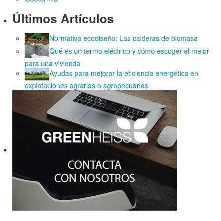
Últimos Artículos
Normativa ecodiseño: Las calderas de biomasa
Qué es un termo eléctrico y cómo escoger el mejor
para una vivienda
Ayudas para mejorar la eficiencia energética en
explotaciones agrarias o agropecuarias