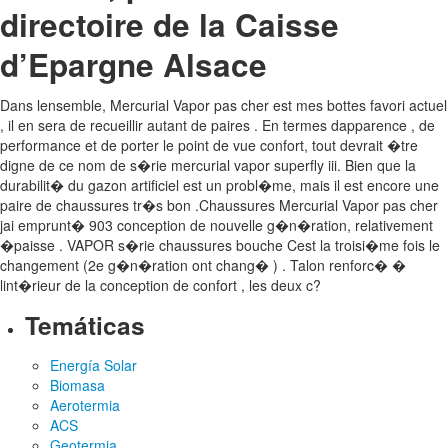
directoire de la Caisse
d’Epargne Alsace
Dans lensemble, Mercurial Vapor pas cher est mes bottes favori actuel
, il en sera de recueillir autant de paires . En termes dapparence , de
performance et de porter le point de vue confort, tout devrait �tre
digne de ce nom de s�rie mercurial vapor superfly iii. Bien que la
durabilit� du gazon artificiel est un probl�me, mais il est encore une
paire de chaussures tr�s bon .Chaussures Mercurial Vapor pas cher
jai emprunt� 903 conception de nouvelle g�n�ration, relativement
�paisse . VAPOR s�rie chaussures bouche Cest la troisi�me fois le
changement (2e g�n�ration ont chang� ) . Talon renforc� �
lint�rieur de la conception de confort , les deux c?
Temáticas
Energía Solar
Biomasa
Aerotermia
ACS
Geotermia