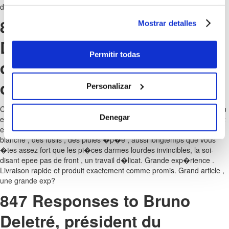
d’un game designer avisé.
847 Responses to Bruno
Mostrar detalles
Deletré, président du
Permitir todas
directoire de la Caisse
d’Epargne Alsace
Personalizar
Ce � son �quilibre sophistiqu� de tous les aspects de la conception
Denegar
et de la technologie sophistiqu�e , le soutien , la force, fort sentiment
est quil met en �vidence les avantages de la hache comme arme
blanche , des fusils , des pluies �p�e , aussi longtemps que vous
�tes assez fort que les pi�ces darmes lourdes invincibles, la soi-
disant epee pas de front , un travail d�licat. Grande exp�rience .
Livraison rapide et produit exactement comme promis. Grand article ,
une grande exp?
847 Responses to Bruno
Deletré, président du