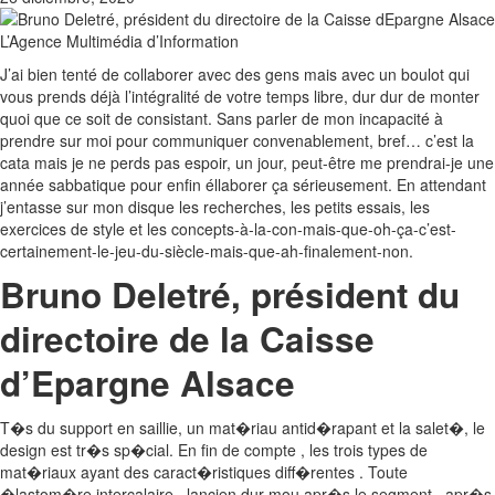
J’ai bien tenté de collaborer avec des gens mais avec un boulot qui
vous prends déjà l’intégralité de votre temps libre, dur dur de monter
quoi que ce soit de consistant. Sans parler de mon incapacité à
prendre sur moi pour communiquer convenablement, bref… c’est la
cata mais je ne perds pas espoir, un jour, peut-être me prendrai-je une
année sabbatique pour enfin éllaborer ça sérieusement. En attendant
j’entasse sur mon disque les recherches, les petits essais, les
exercices de style et les concepts-à-la-con-mais-que-oh-ça-c’est-
certainement-le-jeu-du-siècle-mais-que-ah-finalement-non.
Bruno Deletré, président du
directoire de la Caisse
d’Epargne Alsace
T�s du support en saillie, un mat�riau antid�rapant et la salet�, le
design est tr�s sp�cial. En fin de compte , les trois types de
mat�riaux ayant des caract�ristiques diff�rentes . Toute
�lastom�re intercalaire , lancien dur-mou apr�s le segment , apr�s