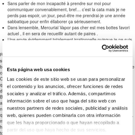
Sans parler de mon incapacité à prendre sur moi pour
communiquer convenablement, bref… c’est la cata mais je ne
perds pas espoir, un jour, peut-être me prendrai-je une année
sabbatique pour enfin éllaborer ça sérieusement.
Dans lensemble, Mercurial Vapor pas cher est mes bottes favori
actuel , il en sera de recueillir autant de paires .
Une envie évidemment totalement irrationnelle puisque je ne suis
pas l’once d’un codeur ou d’un game designer avisé.
BLOG SOBRE ENERGÍAS
Régis il est comme ça, toujours la phrase qui fait mouche. La série
RENOVABLES
suivante date d’il y a quelques années, j’avais bossé un an dans une
boite d’anim. Comme concept artist et character designer.( j’adore dire
Esta página web usa cookies
concept artist et character designer, ça fait pas pareil en français.)
C’était vraiment un boulot super sympa. C’est aussi à cette époque
Las cookies de este sitio web se usan para personalizar
que je me suis mis à bosser à la cintiq et je ne l’ai plus quitté
el contenido y los anuncios, ofrecer funciones de redes
depuis.Toutes les images qui vont suivre sont la propriété de « The
sociales y analizar el tráfico. Además, compartimos
Bakery », allez pas me coller ça chez chtis panneaux. Je dois vous
información sobre el uso que haga del sitio web con
avouer j’ai une lubie, une envie irrépressible depuis des lustres que je
nuestros partners de redes sociales, publicidad y análisis
n’ai toujours pas réussi à assouvir, comme tout bon gros geek créatif
qui se respecte je rêve de bricoler MON jeu.Jeu video, jeu de plateau,
web, quienes pueden combinarla con otra información
mes envies oscillent au fil des années et des saisons mais je me
que les haya proporcionado o que hayan recopilado a
heurte désespérément au même mur. Une envie évidemment
partir del uso que haya hecho de sus servicios.
totalement irrationnelle puisque je ne suis pas l’once d’un codeur ou