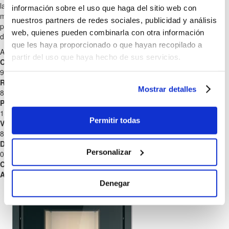
la chimenea clásica. Fácil acceso a todos los componentes para
información sobre el uso que haga del sitio web con
mantenimiento y limpieza y sistema de limpieza del cristal de la
nuestros partners de redes sociales, publicidad y análisis
puerta. Pantalla programable y ventilador ajustable. Incluye mando a
web, quienes pueden combinarla con otra información
distancia. Control mediante smartphone opcional.
que les haya proporcionado o que hayan recopilado a
A+
partir del uso que haya hecho de sus servicios.
Clase Energética
90,1 %
Rendimiento medio
Mostrar detalles
8,3 kW
Potencia quemador
188 m3
Permitir todas
Volumen máx. calentado
80
Diámetro Chimenea
Personalizar
0,7-1,9 Kg/h
Consumo/Hora
Air
Denegar